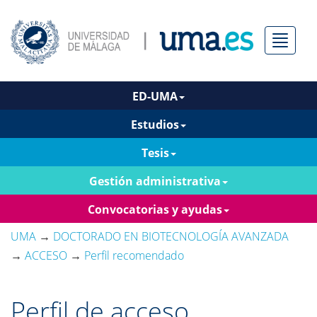
Menú
ED-UMA
Estudios
Tesis
Gestión administrativa
Convocatorias y ayudas
UMA
→
DOCTORADO EN BIOTECNOLOGÍA AVANZADA
→
ACCESO
→
Perfil recomendado
Perfil de acceso