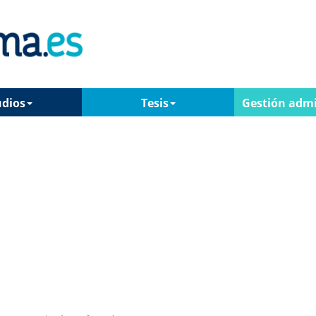
udios
Tesis
Gestión admi