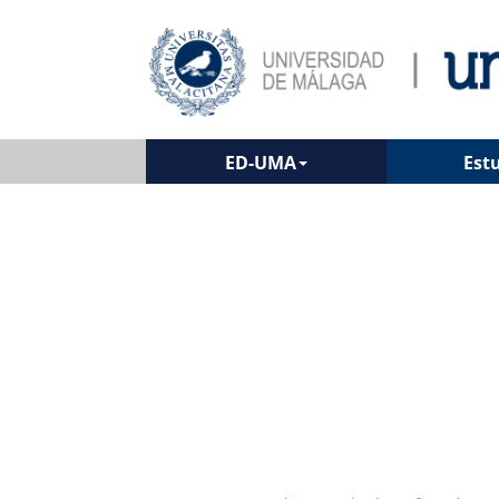
ED-UMA
Est