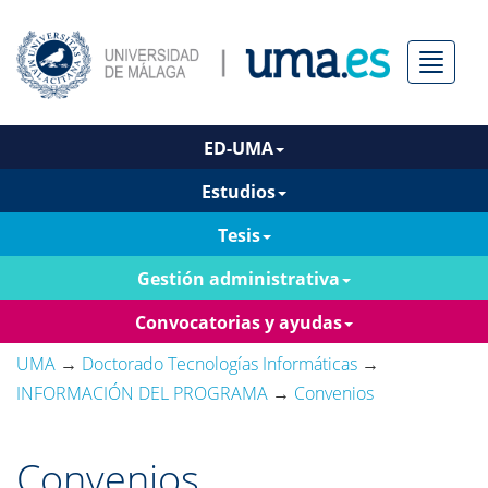
Menú
ED-UMA
Estudios
Tesis
Gestión administrativa
Convocatorias y ayudas
UMA
→
Doctorado Tecnologías Informáticas
→
INFORMACIÓN DEL PROGRAMA
→
Convenios
Convenios