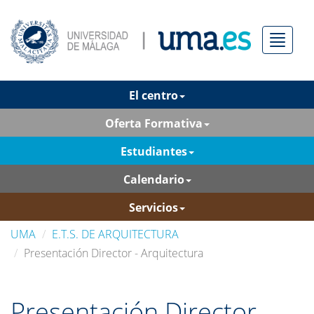
Menú
El centro
Oferta Formativa
Estudiantes
Calendario
Servicios
UMA
E.T.S. DE ARQUITECTURA
Presentación Director - Arquitectura
Presentación Director -