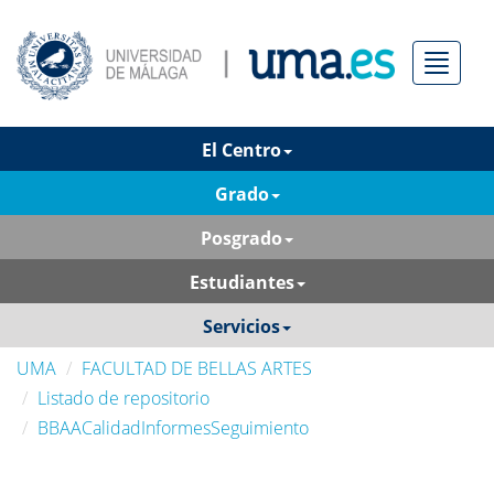
Menú
El Centro
Grado
Posgrado
Estudiantes
Servicios
UMA
FACULTAD DE BELLAS ARTES
Listado de repositorio
BBAACalidadInformesSeguimiento