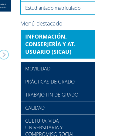
Estudiantado matriculado
Menú destacado
INFORMACIÓN,
CONSERJERÍA Y AT.
USUARIO (SICAU)
MOVILIDAD
PRÁCTICAS DE GRADO
TRABAJO FIN DE GRADO
CALIDAD
CULTURA, VIDA
UNIVERSITARIA Y
COMPROMISO SOCIAL