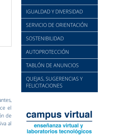
IGUALDAD Y DIVERSIDAD
SERVICIO DE ORIENTACIÓN
SOSTENIBILIDAD
AUTOPROTECCIÓN
TABLÓN DE ANUNCIOS
QUEJAS, SUGERENCIAS Y
FELICITACIONES
antes,
ce el
ión de
va al