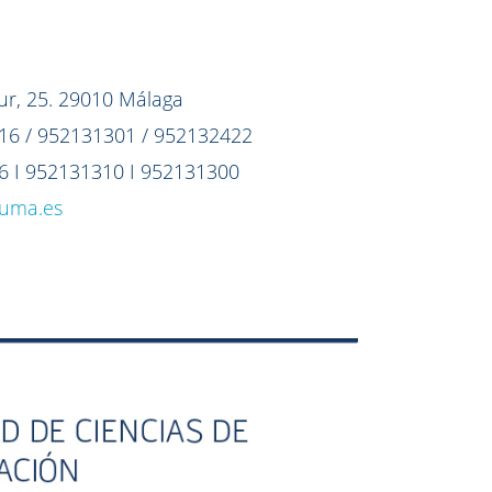
eur, 25. 29010 Málaga
1116 / 952131301 / 952132422
316 I 952131310 I 952131300
@uma.es