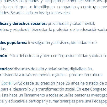
n nuestras sociedades y los patrones comunes sobre los q
acio en el que se identifiquen, compartan y construyan pos
ades. Se articularía en los siguientes ejes:
licas y derechos sociales
:
precariedad y salud mental,
ndono y estado del bienestar, la profesión de la educación socia
edes populares:
investigación y activismo, identidades de
rias.
común:
ética del cuidado y bien común, sostenibilidad y cuidado
tencias:
discursos de odio y polarización, digitalización,
resistencia a través de medios digitales - producción cultural.
 Social
(SIPS) desde su creación hace 25 años ha tratado de s
 para el desarrollo y la transformación social. En este Congreso
S, ésta hace un llamamiento a todas aquellas personas investiga
ial y educativa a participar y sumar sinergias para una Pedagog