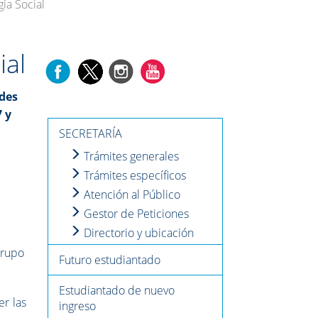
ía Social
ial
des
7 y
SECRETARÍA
Trámites generales
Trámites específicos
Atención al Público
Gestor de Peticiones
Directorio y ubicación
Grupo
Futuro estudiantado
Estudiantado de nuevo
r las
ingreso