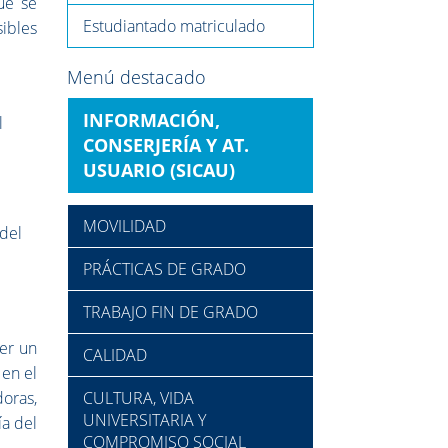
ue se
Estudiantado matriculado
ibles
Menú destacado
INFORMACIÓN,
l
CONSERJERÍA Y AT.
USUARIO (SICAU)
MOVILIDAD
 del
PRÁCTICAS DE GRADO
TRABAJO FIN DE GRADO
er un
CALIDAD
 en el
doras,
CULTURA, VIDA
UNIVERSITARIA Y
ía del
COMPROMISO SOCIAL