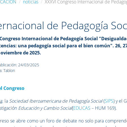
UCACIÓN
noticias
XXXVI Congreso Internacional de Pedagog
ernacional de Pedagogía Soc
Congreso Internacional de Pedagogía Social "Desigualda
stencias: una pedagogía social para el bien común". 26, 2
noviembre de 2025.
blicación: 24/03/2025
a: Tablon
l Congreso
za
: la
Sociedad Iberoamericana de Pedagogía Social
(
SIPS
) y el 
stigación
Educación y Cambio Social
(
EDUCAS
– HUM 169).
reso se abre como un foro de debate no solo para comprende