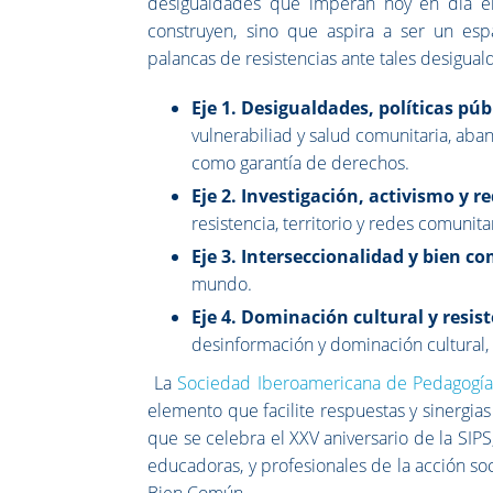
desigualdades que imperan hoy en día e
construyen, sino que aspira a ser un esp
palancas de resistencias ante tales desiguald
Eje 1. Desigualdades, políticas púb
vulnerabiliad y salud comunitaria, aba
como garantía de derechos.
Eje
2. Investigación, activismo y r
resistencia, territorio y redes comunita
Eje 3. Interseccionalidad y bien 
mundo.
Eje 4. Dominación cultural y resis
desinformación y dominación cultural, 
La
Sociedad Iberoamericana de Pedagogía
elemento que facilite respuestas y sinergias
que se celebra el XXV aniversario de la SIP
educadoras, y profesionales de la acción soc
Bien Común.