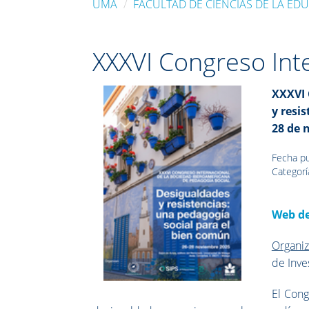
UMA
FACULTAD DE CIENCIAS DE LA ED
XXXVI Congreso Int
XXXVI 
y resi
28 de 
Fecha pu
Categorí
Web de
Organi
de Inve
El Cong