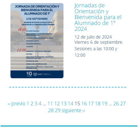
Jornadas de
Orientación y
Bienvenida para el
Alumnado de 1º
2024
12 de julio de 2024
Viernes 6 de septiembre.
Sesiones a las 10:00 y
12:00
‹‹ previo
1
2
3
4
...
11
12
13
14
15
16
17
18
19
...
26
27
28
29
siguiente ››