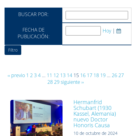
BUSCAR POR:
FECHA DE
Hoy
|
PUBLICACIÓN:
‹‹ previo
1
2
3
4
...
11
12
13
14
15
16
17
18
19
...
26
27
28
29
siguiente ››
Hermanfrid
Schubart (1930
Kassel, Alemania)
nuevo Doctor
Honoris Causa
10 de octubre de 2024