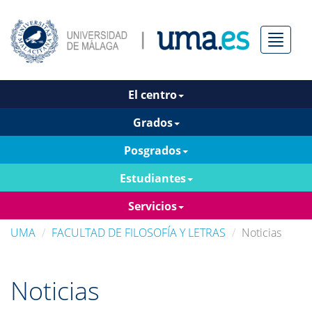
Menú
El centro
Grados
Posgrados
Estudiantes
Servicios
UMA
FACULTAD DE FILOSOFÍA Y LETRAS
Noticias
Noticias