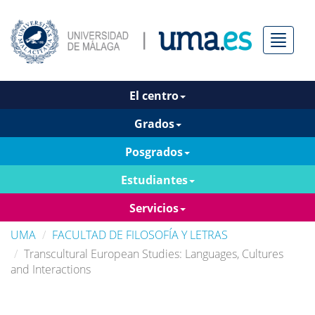
Menú
El centro
Grados
Posgrados
Estudiantes
Servicios
UMA
FACULTAD DE FILOSOFÍA Y LETRAS
Transcultural European Studies: Languages, Cultures
and Interactions