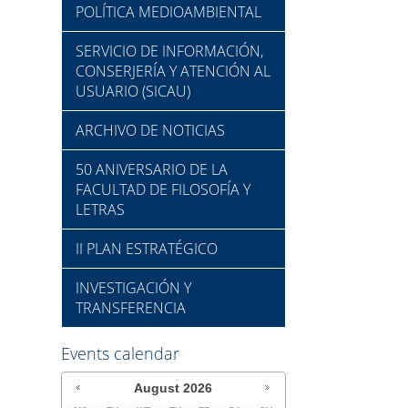
POLÍTICA MEDIOAMBIENTAL
SERVICIO DE INFORMACIÓN,
CONSERJERÍA Y ATENCIÓN AL
USUARIO (SICAU)
ARCHIVO DE NOTICIAS
50 ANIVERSARIO DE LA
FACULTAD DE FILOSOFÍA Y
LETRAS
II PLAN ESTRATÉGICO
INVESTIGACIÓN Y
TRANSFERENCIA
Events calendar
August
2026