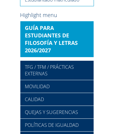
Highlight menu
GUÍA PARA
ESTUDIANTES DE
FILOSOFÍA Y LETRAS
2026/2027
TFG / TFM / PRÁCTICAS
EXTERNAS
MOVILIDAD
CALIDAD
QUEJAS Y SUGERENCIAS
POLÍTICAS DE IGUALDAD