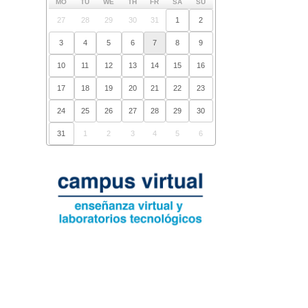
MO
TU
WE
TH
FR
SA
SU
27
28
29
30
31
1
2
3
4
5
6
7
8
9
10
11
12
13
14
15
16
17
18
19
20
21
22
23
24
25
26
27
28
29
30
31
1
2
3
4
5
6