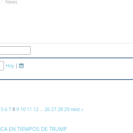
News
Hoy
|
5
6
7
8
9
10
11
12
...
26
27
28
29
next ››
ICA EN TIEMPOS DE TRUMP