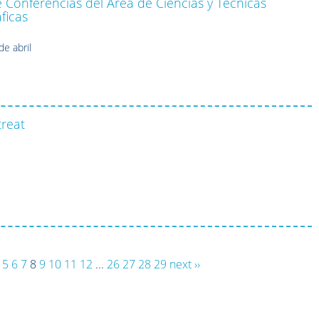
 Conferencias del Área de Ciencias y Técnicas
áficas
de abril
treat
5
6
7
8
9
10
11
12
...
26
27
28
29
next ››