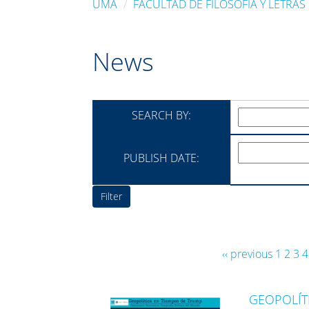
UMA
FACULTAD DE FILOSOFÍA Y LETRAS
News
SEARCH BY:
PUBLISH DATE:
‹‹ previous
1
2
3
4
GEOPOLÍT