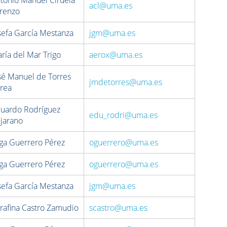
acl@uma.es
renzo
sefa García Mestanza
jgm@uma.es
ría del Mar Trigo
aerox@uma.es
sé Manuel de Torres
jmdetorres@uma.es
rea
uardo Rodríguez
edu_rodri@uma.es
jarano
ga Guerrero Pérez
oguerrero@uma.es
ga Guerrero Pérez
oguerrero@uma.es
sefa García Mestanza
jgm@uma.es
rafina Castro Zamudio
scastro@uma.es