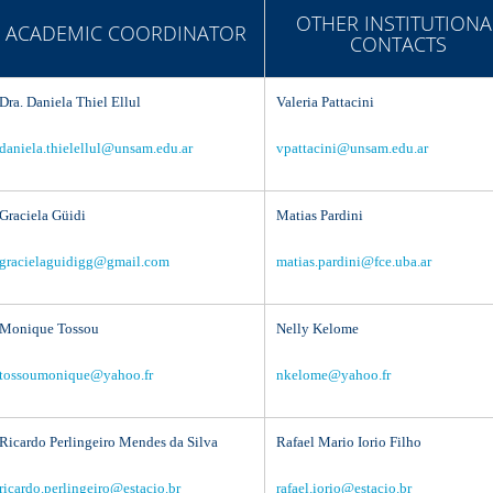
OTHER INSTITUTIONA
ACADEMIC COORDINATOR
CONTACTS
Dra. Daniela Thiel Ellul
Valeria Pattacini
daniela.thielellul@unsam.edu.ar
vpattacini@unsam.edu.ar
Graciela Güidi
Matias Pardini
gracielaguidigg@gmail.com
matias.pardini@fce.uba.ar
Monique Tossou
Nelly Kelome
tossoumonique@yahoo.fr
nkelome@yahoo.fr
Ricardo Perlingeiro Mendes da Silva
Rafael Mario Iorio Filho
ricardo.perlingeiro@estacio.br
rafael.iorio@estacio.br