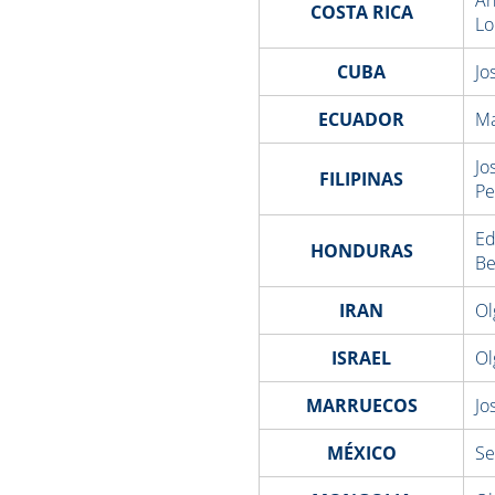
COSTA RICA
Lo
CUBA
Jo
ECUADOR
Ma
Jo
FILIPINAS
Pe
Ed
HONDURAS
Be
IRAN
Ol
ISRAEL
Ol
MARRUECOS
Jo
MÉXICO
Se