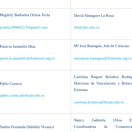
Migdely Barbarita Ochoa Ávila
David Almaguer La Rosa
joselin29060215@gmail.com
dri@uho.edu.cu
Mª José Barragán, Jefa de Ciencias
Patricia Jaramillo Díaz
patricia.jaramillo@fcdarwin.org.ec
mariajose.barragan@fcdarwin.org.e
Carolina Raquel Bolaños Rodríg
Directora de Vinculación y Relac
Pablo Cuenca
Externas
pablo.cuenca@ikiam.edu.ec
carolina.bolanos@ikiam.edu.ec
Nancy Gabriela Ulloa Er
Coordinadora de Comunica
Yadira Fernanda Ordóñez Vivanco