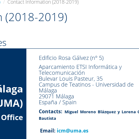
)
Contact Information (2018-2019)
n (2018-2019)
es
Edificio Rosa Gálvez (nº 5)
Aparcamiento ETSI Informática y
Telecomunicación
Bulevar Louis Pasteur, 35
Campus de Teatinos - Universidad de
álaga
Málaga
29071 Málaga
UMA)
España / Spain
Contacts:
Miguel Moreno Blázquez y Lorena 
 Office
Bautista
Email:
icm@uma.es