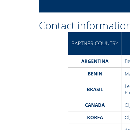
Contact informatio
PARTNER COUNTRY
ARGENTINA
Be
BENIN
Ma
Le
BRASIL
Po
CANADA
Ol
KOREA
Ol
An