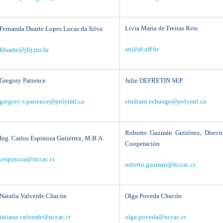
Livia Maria de Freitas Reis
Fernanda Duarte Lopes Lucas da Silva
sri@id.uff.br
fduarte@jfrj.jus.br
Gregory Patience
Julie DEFRETIN SEP
gregory-s.patience@polymtl.ca
etudiant.echange@polymtl.ca
Roberto Guzmán Gutiérrez, Direct
Ing. Carlos Espinoza Gutiérrez, M.B.A.
Cooperación
cespinoza@itcr.ac.cr
roberto.guzman@itcr.ac.cr
Natalia Valverde Chacón
Olga Poveda Chacón
tatiana.valverde@ucr.ac.cr
olga.poveda@ucr.ac.cr