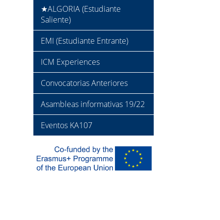
★ALGORIA (Estudiante
Saliente)
EMI (Estudiante Entrante)
ICM Experiences
Convocatorias Anteriores
Asambleas informativas 19/22
Eventos KA107