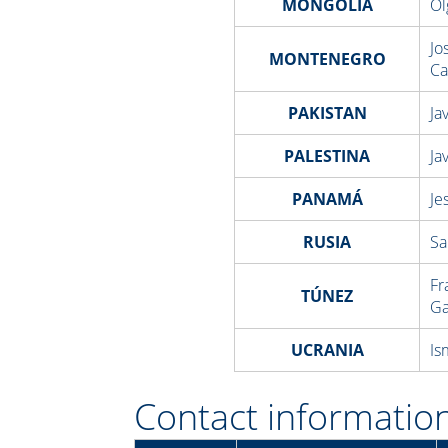
MONGOLIA
Ol
Jo
MONTENEGRO
Ca
PAKISTAN
Ja
PALESTINA
Ja
PANAMÁ
Je
RUSIA
Sa
Fr
TÚNEZ
Ga
UCRANIA
Is
Contact information