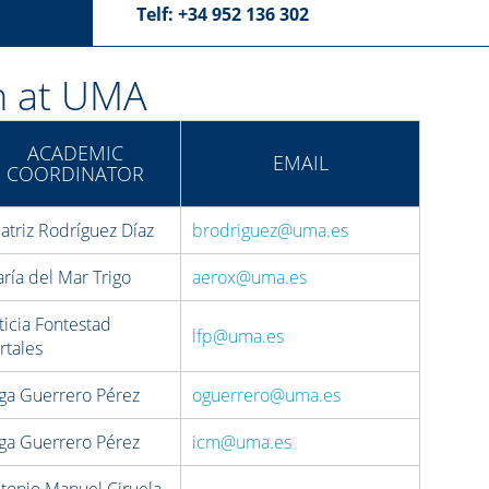
Telf: +34 952 136 302
n at UMA
ACADEMIC
EMAIL
COORDINATOR
atriz Rodríguez Díaz
brodriguez@uma.es
ría del Mar Trigo
aerox@uma.es
ticia Fontestad
lfp@uma.es
rtales
ga Guerrero Pérez
oguerrero@uma.es
ga Guerrero Pérez
icm@uma.es
tonio Manuel Ciruela