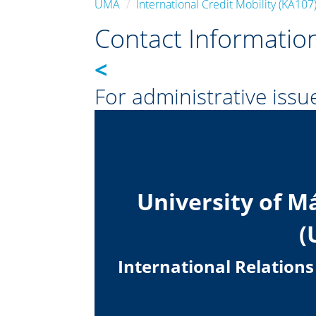
UMA
International Credit Mobility (KA107
Contact Informatio
<
For administrative issu
University of M
(
International Relations