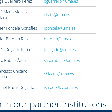
ga Guerrero Pérez
oguerrero@uma.es
sé María Alonso
chato@uma.es
lero
vier Poncela González
jponcela@uma.es
vier Barquín Ruiz
barquin@uma.es
sús Delgado Peña
jdelgado@uma.es
ra Robles Ávila
sara.robles@uma.es
ancisco Chicano
chicano@uma.es
rcía
mael Navas Delgado
ismael@lcc.uma.es
 in our partner institutions