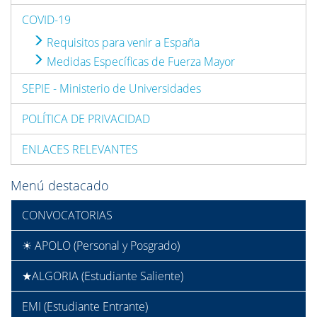
COVID-19
Requisitos para venir a España
Medidas Específicas de Fuerza Mayor
SEPIE - Ministerio de Universidades
POLÍTICA DE PRIVACIDAD
ENLACES RELEVANTES
Menú destacado
CONVOCATORIAS
☀ APOLO (Personal y Posgrado)
★ALGORIA (Estudiante Saliente)
EMI (Estudiante Entrante)