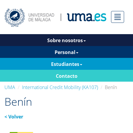
Menú
Sobre nosotros
Personal
Estudiantes
Contacto
UMA
International Credit Mobility (KA107)
Benín
Benín
< Volver