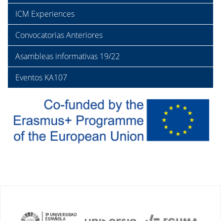
ICM Experiences
Convocatorias Anteriores
Asambleas informativas 19/22
Eventos KA107