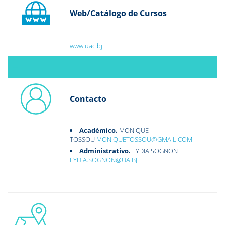
Web/Catálogo de Cursos
--
www.uac.bj
--
--
Contacto
Académico.
MONIQUE
TOSSOU
MONIQUETOSSOU@GMAIL.COM
Administrativo.
LYDIA SOGNON
LYDIA.SOGNON@UA.BJ