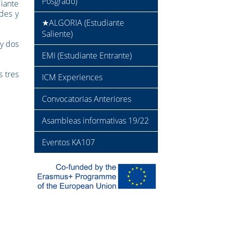
Posgrado)
iante
des y
★ALGORIA (Estudiante
Saliente)
 y dos
EMI (Estudiante Entrante)
 tres
ICM Experiences
Convocatorias Anteriores
Asambleas informativas 19/22
Eventos KA107