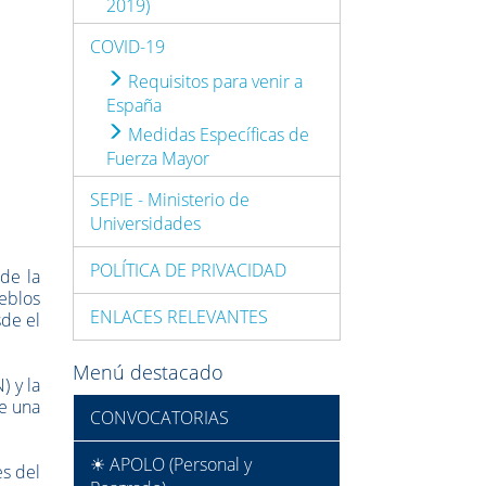
2019)
COVID-19
Requisitos para venir a
España
Medidas Específicas de
Fuerza Mayor
SEPIE - Ministerio de
Universidades
POLÍTICA DE PRIVACIDAD
 de la
ueblos
ENLACES RELEVANTES
sde el
Menú destacado
 y la
e una
CONVOCATORIAS
☀ APOLO (Personal y
es del