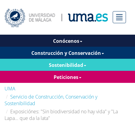
Menú
Conócenos
Construcción y Conservación
Sostenibilidad
Peticiones
UMA
Servicio de Construcción, Conservación y
Sostenibilidad
Exposiciónes: "Sin biodiversidad no hay vida" y "La
Lapa... que da la lata"