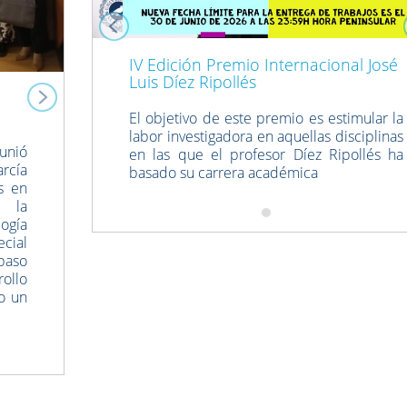
IV Edición Premio Internacional José
Luis Díez Ripollés
El objetivo de este premio es estimular la
labor investigadora en aquellas disciplinas
eunió
en las que el profesor Díez Ripollés ha
rcía
basado su carrera académica
s en
 la
ogía
ecial
paso
ollo
mo un