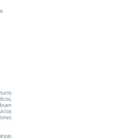
as
turos
icos,
n buen
icios
ciones
ñanzas