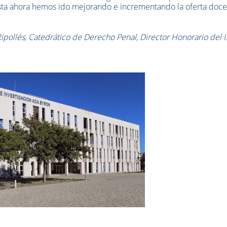
sta ahora hemos ido mejorando e incrementando la oferta doce
Ripollés, Catedrático de Derecho Penal, Director Honorario del I.