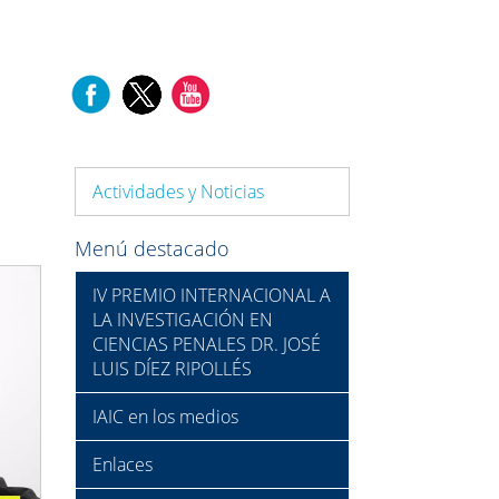
Actividades y Noticias
Menú destacado
Next
IV PREMIO INTERNACIONAL A
LA INVESTIGACIÓN EN
CIENCIAS PENALES DR. JOSÉ
LUIS DÍEZ RIPOLLÉS
IAIC en los medios
Enlaces