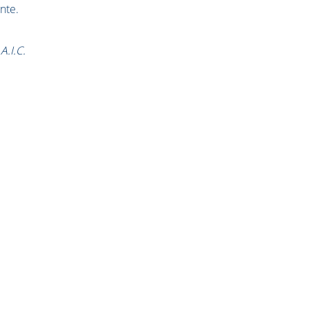
nte.
A.I.C.