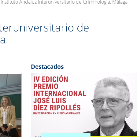
Instituto Andaluz Interuniversitario de Criminología, Málaga
teruniversitario de
ga
Destacados
Next
Previous