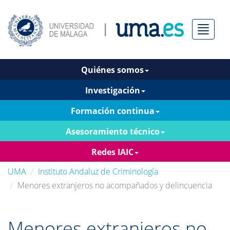
Menú
Quiénes somos
Investigación
Formación continua
Asesoramiento técnico
Redes IAIC
UMA
Instituto Andaluz de Criminología
Menores extranjeros no acompañados y delincuencia
Menores extranjeros no