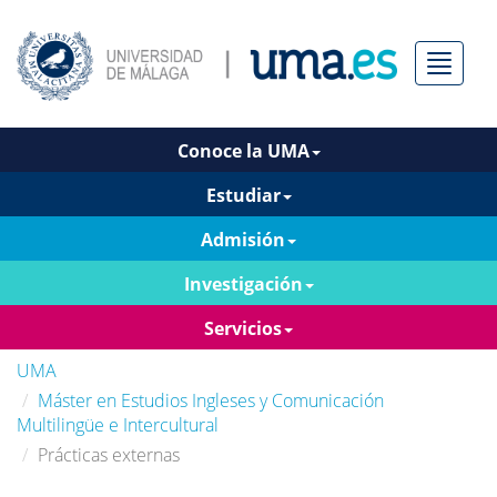
Menú
Conoce la UMA
Estudiar
Admisión
Investigación
Servicios
UMA
Máster en Estudios Ingleses y Comunicación
Multilingüe e Intercultural
Prácticas externas