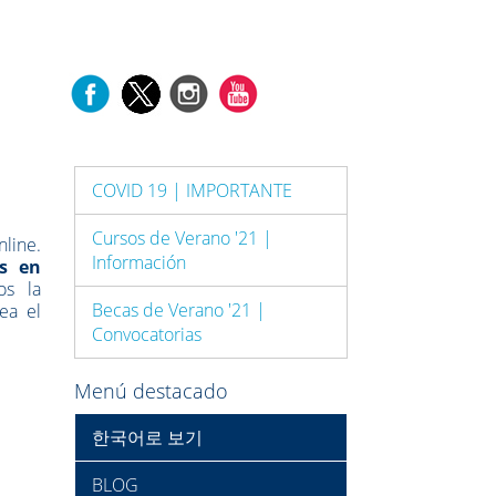
COVID 19 | IMPORTANTE
Cursos de Verano '21 |
nline.
Información
as en
os la
Becas de Verano '21 |
ea el
Convocatorias
Menú destacado
한국어로 보기
BLOG