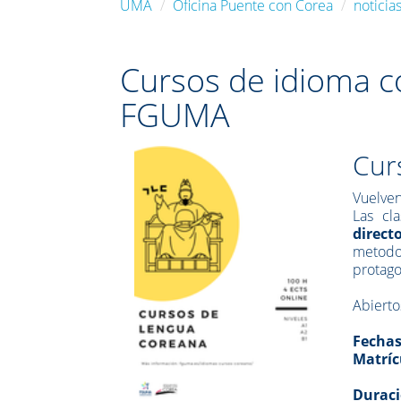
UMA
Oficina Puente con Corea
noticia
Cursos de idioma c
FGUMA
Cur
Vuelven
Las cl
direct
metodo
protago
Abierto
Fechas
Matríc
Duraci