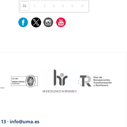
31
1
2
3
4
5
6
3 13 · info@uma.es