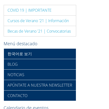
COVID 19 | IMPORTANTE
Cursos de Verano '21 | Información
Becas de Verano '21 | Convocatorias
Menú destacado
한국어로 보기
BLOG
NOTICIAS
APÚNTATE A NUESTRA NEWSLETTER
CONTACTO
Calendario de eventos