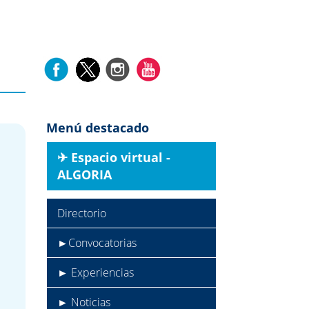
Menú destacado
✈︎ Espacio virtual -
ALGORIA
Directorio
►Convocatorias
► Experiencias
► Noticias