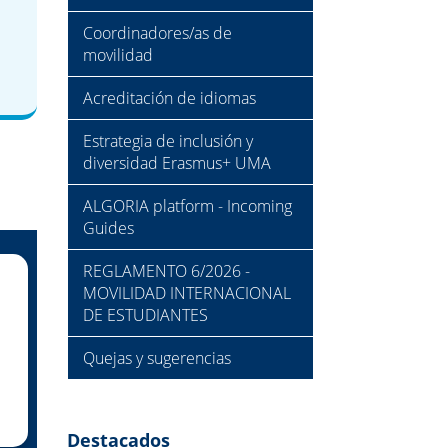
Coordinadores/as de
movilidad
Acreditación de idiomas
Estrategia de inclusión y
diversidad Erasmus+ UMA
ALGORIA platform - Incoming
Guides
REGLAMENTO 6/2026 -
MOVILIDAD INTERNACIONAL
DE ESTUDIANTES
Quejas y sugerencias
Destacados