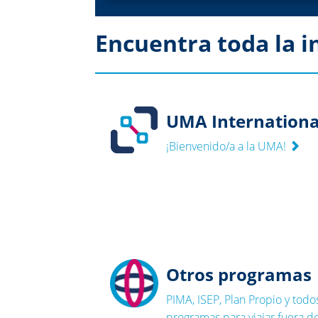
Encuentra toda la 
UMA Internationa
¡Bienvenido/a a la UMA!
Otros programas
PIMA, ISEP, Plan Propio y todo
programas para viajar fuera d