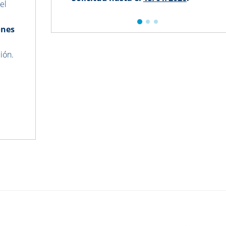
el
ones
ión.