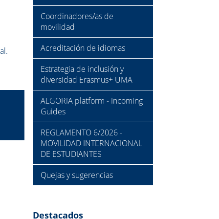
Coordinadores/as de
movilidad
Acreditación de idiomas
al.
Estrategia de inclusión y
diversidad Erasmus+ UMA
ALGORIA platform - Incoming
Guides
REGLAMENTO 6/2026 -
MOVILIDAD INTERNACIONAL
DE ESTUDIANTES
Quejas y sugerencias
Destacados