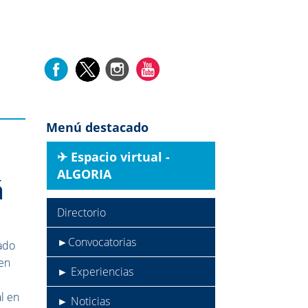
o
Menú destacado
✈︎ Espacio virtual -
ALGORIA
á
Directorio
►Convocatorias
ado
 en
► Experiencias
l en
► Noticias