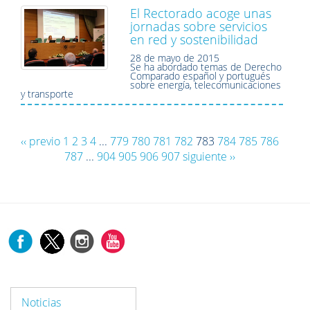
El Rectorado acoge unas
jornadas sobre servicios
en red y sostenibilidad
28 de mayo de 2015
Se ha abordado temas de Derecho
Comparado español y portugués
sobre energía, telecomunicaciones
y transporte
‹‹ previo
1
2
3
4
...
779
780
781
782
783
784
785
786
787
...
904
905
906
907
siguiente ››
Noticias