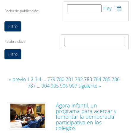
Hoy
|
Fecha de publicación:
Palabra clave:
‹‹ previo
1
2
3
4
...
779
780
781
782
783
784
785
786
787
...
904
905
906
907
siguiente ››
Ágora infantil, un
programa para acercar y
fomentar la democracia
participativa en los
colegios