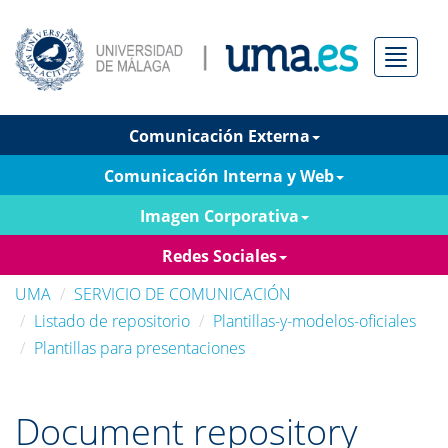
Menú
Comunicación Externa
Comunicación Interna y Web
Imagen Corporativa
Redes Sociales
UMA
SERVICIO DE COMUNICACIÓN
Listado de repositorio
Plantillas-y-modelos-oficiales
Plantillas para presentaciones
Document repository