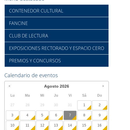
CONTENEDOR CULTURAL
FANCINE
CLUB DE LECTURA
EXPOSICIONES RECTORADO Y ESPACIO CERO
PREMIOS Y CONCURSOS
Calendario de eventos
Agosto
2026
Lu
Ma
Mi
Ju
Vi
Sá
Do
27
28
29
30
31
1
2
3
4
5
6
7
8
9
10
11
12
13
14
15
16