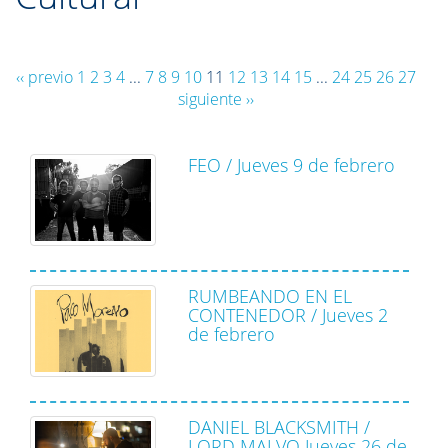
‹‹ previo
1
2
3
4
...
7
8
9
10
11
12
13
14
15
...
24
25
26
27
siguiente ››
FEO / Jueves 9 de febrero
RUMBEANDO EN EL
CONTENEDOR / Jueves 2
de febrero
DANIEL BLACKSMITH /
LORD MALVO Jueves 26 de