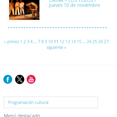
Jueves 10 de noviembre
‹‹ previo
1
2
3
4
...
7
8
9
10
11
12
13
14
15
...
24
25
26
27
siguiente ››
Programación cultural
Menú destacado