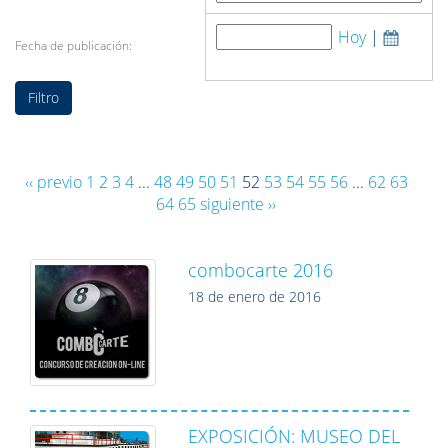
Hoy
|
Fecha de publicación:
‹‹ previo
1
2
3
4
...
48
49
50
51
52
53
54
55
56
...
62
63
64
65
siguiente ››
combocarte 2016
18 de enero de 2016
EXPOSICIÓN: MUSEO DEL