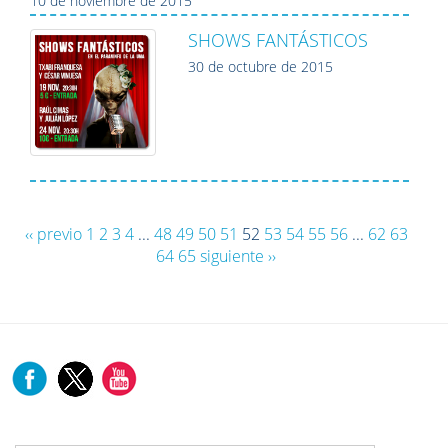
10 de noviembre de 2015
SHOWS FANTÁSTICOS
30 de octubre de 2015
‹‹ previo
1
2
3
4
...
48
49
50
51
52
53
54
55
56
...
62
63
64
65
siguiente ››