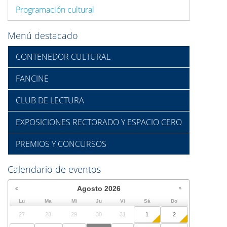
Programación cultural
Menú destacado
CONTENEDOR CULTURAL
FANCINE
CLUB DE LECTURA
EXPOSICIONES RECTORADO Y ESPACIO CERO
PREMIOS Y CONCURSOS
Calendario de eventos
Agosto
2026
Lu
Ma
Mi
Ju
Vi
Sá
Do
27
28
29
30
31
1
2