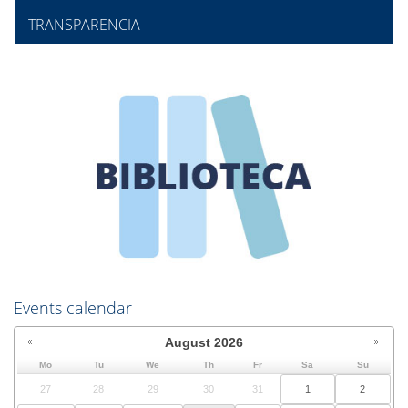
TRANSPARENCIA
Events calendar
August
2026
Mo
Tu
We
Th
Fr
Sa
Su
27
28
29
30
31
1
2