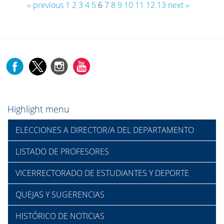
‹‹ previous
1
2
3
4
5
6
7
8
9
10
11
12
13
next ››
Highlight menu
ELECCIONES A DIRECTOR/A DEL DEPARTAMENTO
LISTADO DE PROFESORES
VICERRECTORADO DE ESTUDIANTES Y DEPORTE
QUEJAS Y SUGERENCIAS
HISTÓRICO DE NOTICIAS