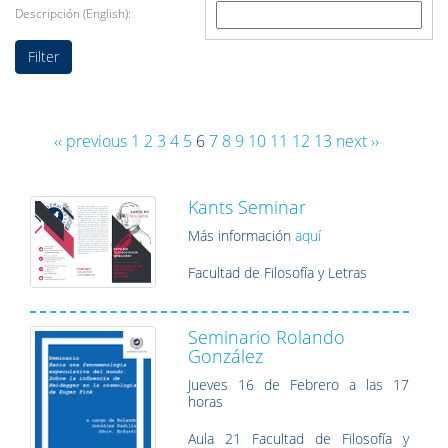
Descripción (English):
‹‹ previous
1
2
3
4
5
6
7
8
9
10
11
12
13
next ››
Kants Seminar
Más información
aquí
Facultad de Filosofía y Letras
Seminario Rolando
González
Jueves 16 de Febrero a las 17
horas
Aula 21 Facultad de Filosofía y