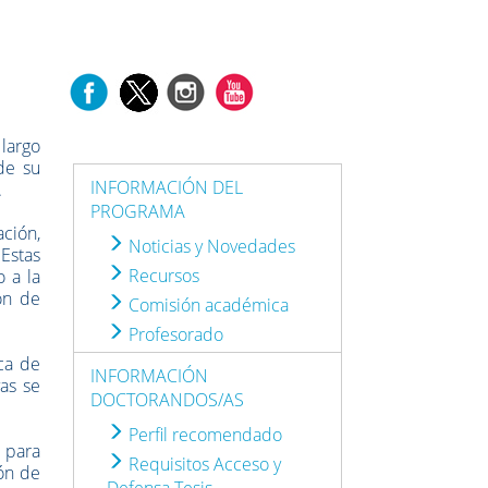
 largo
de su
INFORMACIÓN DEL
.
PROGRAMA
ción,
Noticias y Novedades
 Estas
Recursos
o a la
ón de
Comisión académica
Profesorado
ca de
INFORMACIÓN
as se
DOCTORANDOS/AS
Perfil recomendado
) para
Requisitos Acceso y
ión de
Defensa Tesis