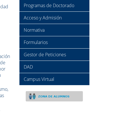
Programas de Doctorado
vidad
Acceso y Admisión
Normativa
Formularios
Gestor de Peticiones
gación
 de
DAD
por
n
Campus Virtual
ismo,
as
,