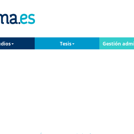
udios
Tesis
Gestión admi