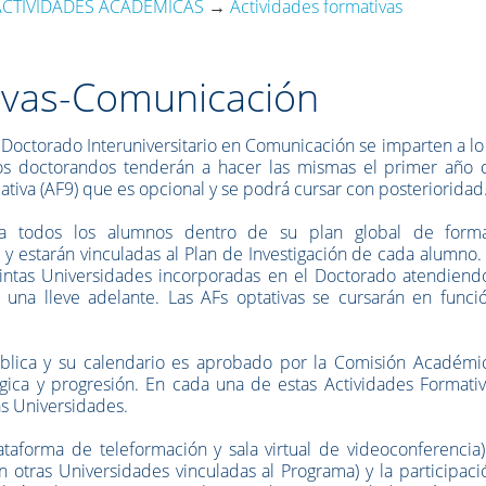
ACTIVIDADES ACADÉMICAS
→
Actividades formativas
ivas-Comunicación
l Doctorado Interuniversitario en Comunicación se imparten a lo
 los doctorandos tenderán a hacer las mismas el primer año 
ativa (AF9) que es opcional y se podrá cursar con posterioridad
ra todos los alumnos dentro de su plan global de forma
n y estarán vinculadas al Plan de Investigación de cada alumno.
stintas Universidades incorporadas en el Doctorado atendiend
a una lleve adelante. Las AFs optativas se cursarán en funci
.
blica y su calendario es aprobado por la Comisión Académi
ica y progresión. En cada una de estas Actividades Formativ
as Universidades.
ataforma de teleformación y sala virtual de videoconferencia
n otras Universidades vinculadas al Programa) y la participac