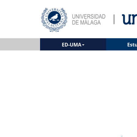
ED-UMA
Est