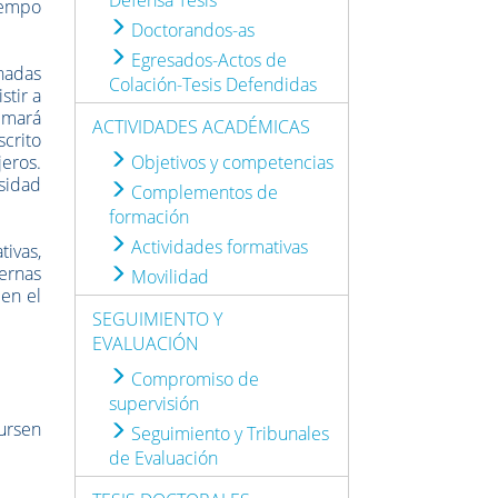
iempo
Doctorandos-as
Egresados-Actos de
nadas
Colación-Tesis Defendidas
stir a
rimará
ACTIVIDADES ACADÉMICAS
scrito
jeros.
Objetivos y competencias
sidad
Complementos de
formación
Actividades formativas
ivas,
ternas
Movilidad
 en el
SEGUIMIENTO Y
EVALUACIÓN
Compromiso de
supervisión
cursen
Seguimiento y Tribunales
de Evaluación