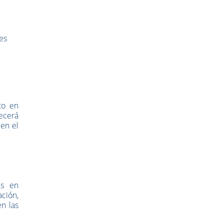
nes
to en
ecerá
 en el
es en
ación,
n las