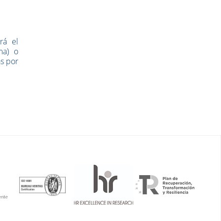
rá el
ma) o
as por