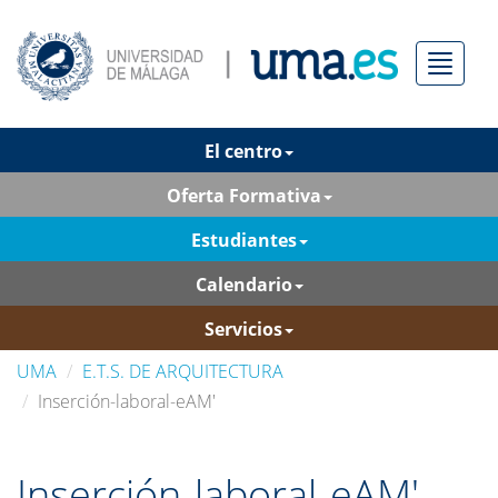
Menú
El centro
Oferta Formativa
Estudiantes
Calendario
Servicios
UMA
E.T.S. DE ARQUITECTURA
Inserción-laboral-eAM'
Inserción-laboral-eAM'