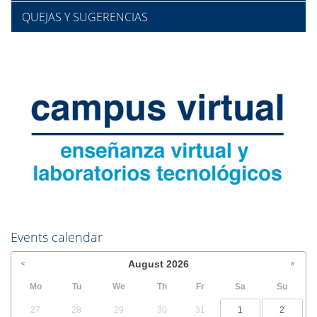
QUEJAS Y SUGERENCIAS
Events calendar
August
2026
Mo
Tu
We
Th
Fr
Sa
Su
27
28
29
30
31
1
2