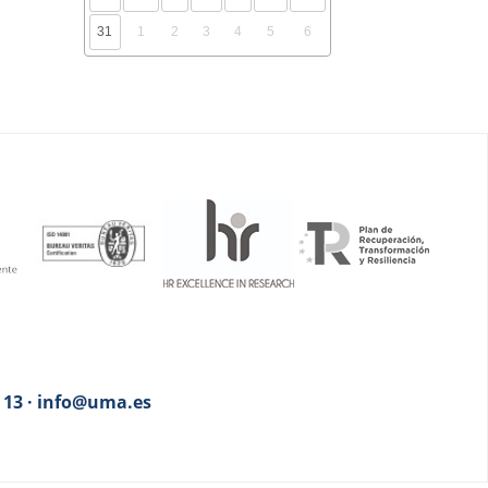
31
1
2
3
4
5
6
3 13 · info@uma.es