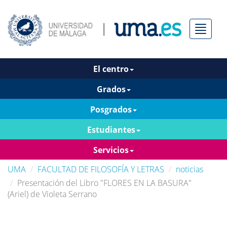
Menú
El centro
Grados
Posgrados
Estudiantes
Servicios
UMA
FACULTAD DE FILOSOFÍA Y LETRAS
noticias
Presentación del Libro "FLORES EN LA BASURA"
(Ariel) de Violeta Serrano