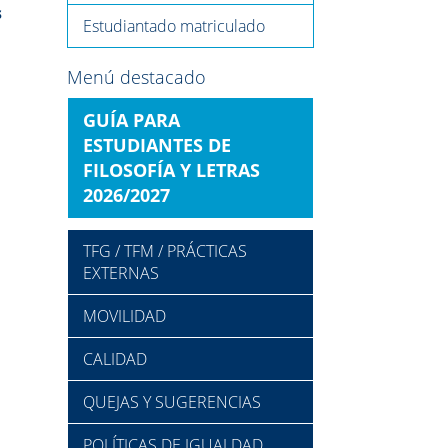
s
Estudiantado matriculado
Menú destacado
GUÍA PARA
ESTUDIANTES DE
FILOSOFÍA Y LETRAS
2026/2027
TFG / TFM / PRÁCTICAS
EXTERNAS
MOVILIDAD
CALIDAD
QUEJAS Y SUGERENCIAS
POLÍTICAS DE IGUALDAD