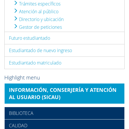
Trámites específicos
Atención al público
Directorio y ubicación
Gestor de peticiones
Futuro estudiantado
Estudiantado de nuevo ingreso
Estudiantado matriculado
Highlight menu
INFORMACIÓN, CONSERJERÍA Y ATENCIÓN
AL USUARIO (SICAU)
BIBLIOTECA
CALIDAD