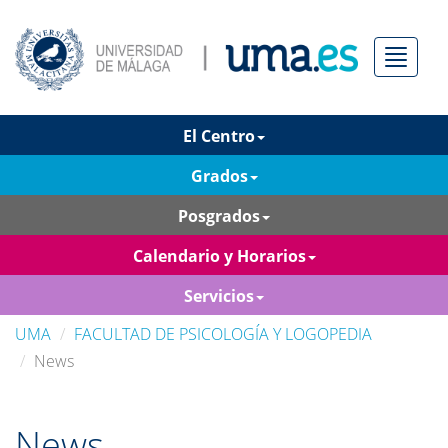
Menú
El Centro
Grados
Posgrados
Calendario y Horarios
Servicios
UMA
FACULTAD DE PSICOLOGÍA Y LOGOPEDIA
News
News