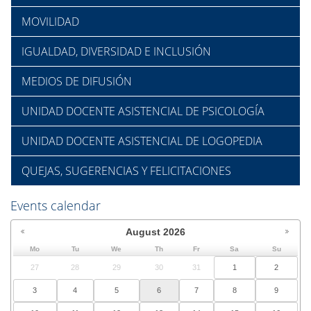
MOVILIDAD
IGUALDAD, DIVERSIDAD E INCLUSIÓN
MEDIOS DE DIFUSIÓN
UNIDAD DOCENTE ASISTENCIAL DE PSICOLOGÍA
UNIDAD DOCENTE ASISTENCIAL DE LOGOPEDIA
QUEJAS, SUGERENCIAS Y FELICITACIONES
Events calendar
August
2026
Mo
Tu
We
Th
Fr
Sa
Su
27
28
29
30
31
1
2
3
4
5
6
7
8
9