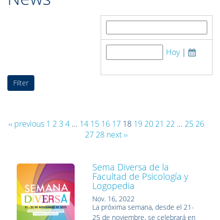
Search by:
Hoy
|
Publish date:
‹‹ previous
1
2
3
4
...
14
15
16
17
18
19
20
21
22
...
25
26
27
28
next ››
Sema Diversa de la
Facultad de Psicología y
Logopedia
Nov. 16, 2022
La próxima semana, desde el 21-
25 de noviembre, se celebrará en