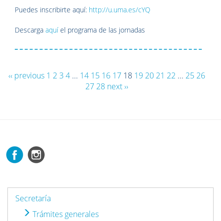
Puedes inscribirte aquí:
http://u.uma.es/cYQ
Descarga
aquí
el programa de las jornadas
‹‹ previous
1
2
3
4
...
14
15
16
17
18
19
20
21
22
...
25
26
27
28
next ››
Secretaría
Trámites generales