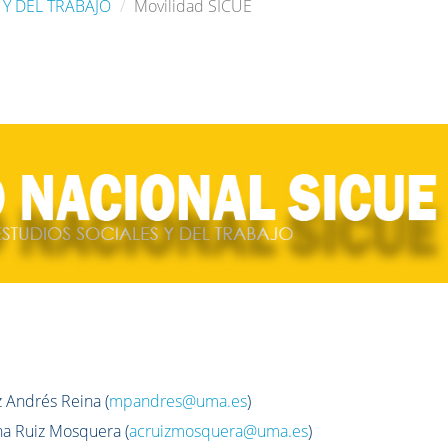
 Y DEL TRABAJO
Movilidad SICUE
 Andrés Reina (
mpandres@uma.es
)
na Ruiz Mosquera (
acruizmosquera@uma.es
)