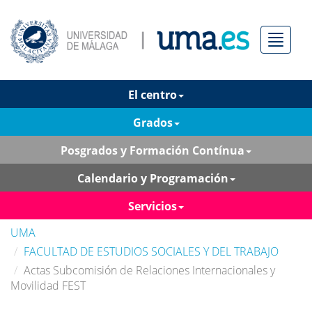
Menú
El centro
Grados
Posgrados y Formación Contínua
Calendario y Programación
Servicios
UMA
FACULTAD DE ESTUDIOS SOCIALES Y DEL TRABAJO
Actas Subcomisión de Relaciones Internacionales y
Movilidad FEST