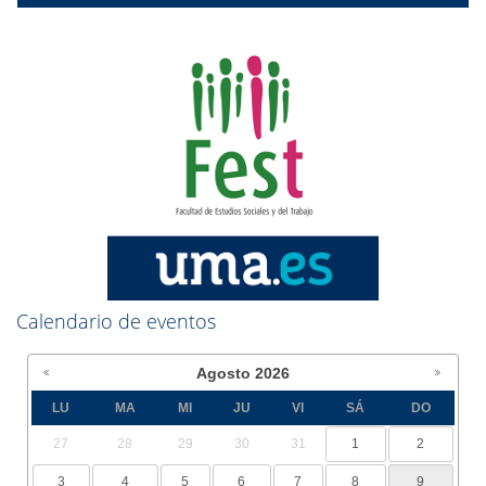
Calendario de eventos
Agosto
2026
LU
MA
MI
JU
VI
SÁ
DO
27
28
29
30
31
1
2
3
4
5
6
7
8
9