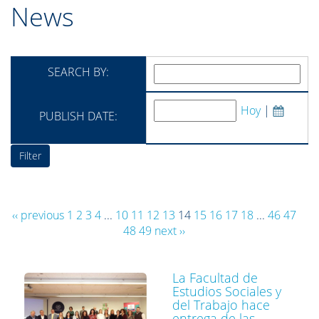
News
SEARCH BY:
Hoy
|
PUBLISH DATE:
‹‹ previous
1
2
3
4
...
10
11
12
13
14
15
16
17
18
...
46
47
48
49
next ››
La Facultad de
Estudios Sociales y
del Trabajo hace
entrega de las