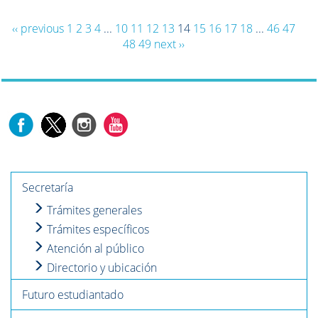
‹‹ previous
1
2
3
4
...
10
11
12
13
14
15
16
17
18
...
46
47
48
49
next ››
Secretaría
Trámites generales
Trámites específicos
Atención al público
Directorio y ubicación
Futuro estudiantado