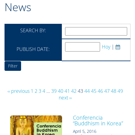
News
SEARCH BY:
Hoy
|
PUBLISH DATE:
‹‹ previous
1
2
3
4
...
39
40
41
42
43
44
45
46
47
48
49
next ››
Conferencia
“Buddhism in Korea”
April 5, 2016