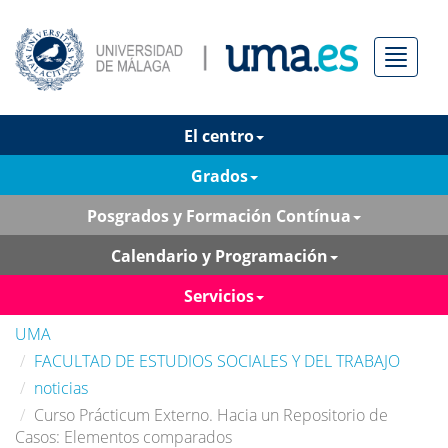
Menú
El centro
Grados
Posgrados y Formación Contínua
Calendario y Programación
Servicios
UMA
FACULTAD DE ESTUDIOS SOCIALES Y DEL TRABAJO
noticias
Curso Prácticum Externo. Hacia un Repositorio de
Casos: Elementos comparados