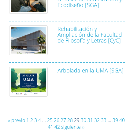
Ecodiseño [SGA]
Rehabilitación y
Ampliación de la Facultad
de Filosofía y Letras [CyC]
Arbolada en la UMA [SGA]
‹‹ previo
1
2
3
4
...
25
26
27
28
29
30
31
32
33
...
39
40
41
42
siguiente ››