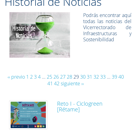
Historial de Noticias
Podrás encontrar aquí
todas las noticias del
Vicerrectorado de
Infraestructuras y
Sostenibilidad
‹‹ previo
1
2
3
4
...
25
26
27
28
29
30
31
32
33
...
39
40
41
42
siguiente ››
Reto I - Ciclogreen
[Rétame]