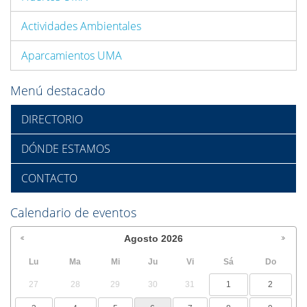
Actividades Ambientales
Aparcamientos UMA
Menú destacado
DIRECTORIO
DÓNDE ESTAMOS
CONTACTO
Calendario de eventos
Agosto
2026
Lu
Ma
Mi
Ju
Vi
Sá
Do
27
28
29
30
31
1
2