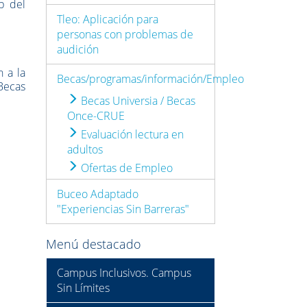
b del
Tleo: Aplicación para
personas con problemas de
audición
n a la
Becas/programas/información/Empleo
ecas
Becas Universia / Becas
Once-CRUE
Evaluación lectura en
adultos
Ofertas de Empleo
Buceo Adaptado
"Experiencias Sin Barreras"
Menú destacado
Campus Inclusivos. Campus
Sin Límites