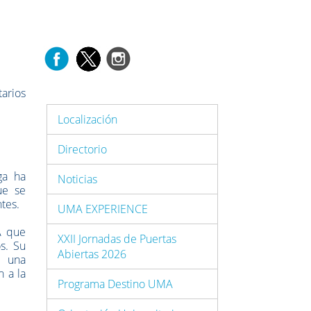
arios
Localización
Directorio
ga ha
Noticias
ue se
ntes.
UMA EXPERIENCE
A que
XXII Jornadas de Puertas
s. Su
Abiertas 2026
e una
n a la
Programa Destino UMA