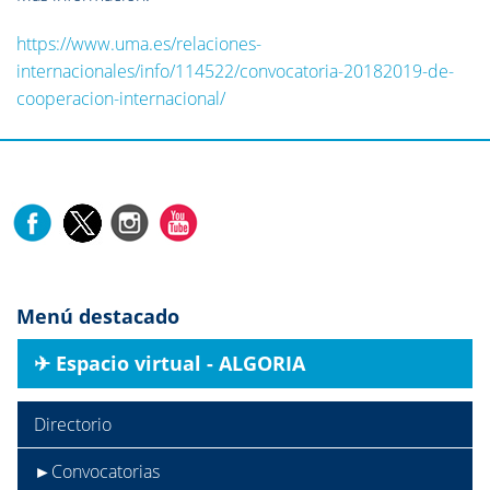
https://www.uma.es/relaciones-
internacionales/info/114522/convocatoria-20182019-de-
cooperacion-internacional/
Menú destacado
✈︎ Espacio virtual - ALGORIA
Directorio
►Convocatorias