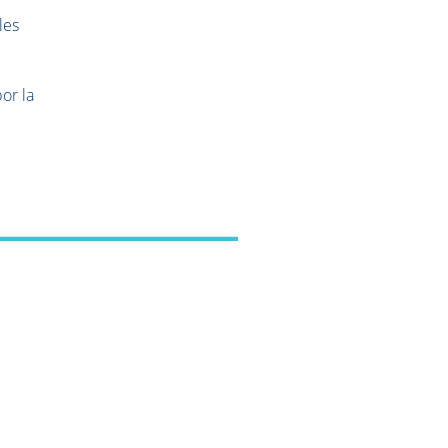
les
or la