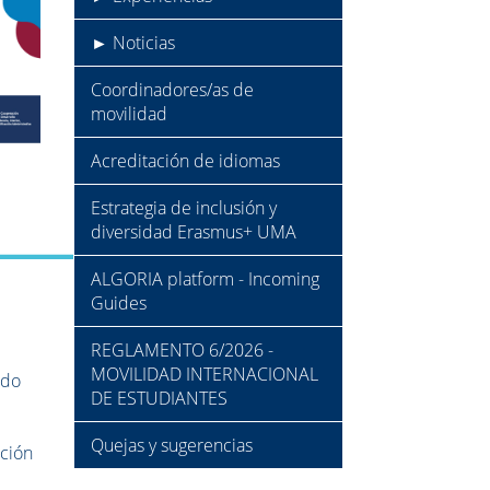
► Noticias
Coordinadores/as de
movilidad
Acreditación de idiomas
Estrategia de inclusión y
diversidad Erasmus+ UMA
ALGORIA platform - Incoming
Guides
REGLAMENTO 6/2026 -
MOVILIDAD INTERNACIONAL
ado
DE ESTUDIANTES
Quejas y sugerencias
ación