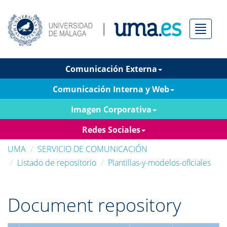
Menú
Comunicación Externa
Comunicación Interna y Web
Imagen Corporativa
Redes Sociales
UMA
SERVICIO DE COMUNICACIÓN
Listado de repositorio
Plantillas-y-modelos-oficiales
Document repository