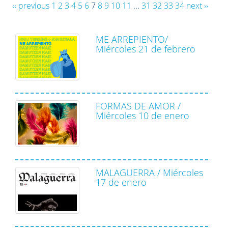
‹‹ previous
1
2
3
4
5
6
7
8
9
10
11
...
31
32
33
34
next ››
ME ARREPIENTO/
Miércoles 21 de febrero
FORMAS DE AMOR /
Miércoles 10 de enero
MALAGUERRA / Miércoles
17 de enero