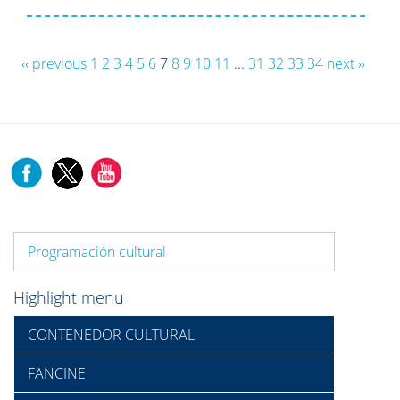
‹‹ previous
1
2
3
4
5
6
7
8
9
10
11
...
31
32
33
34
next ››
Programación cultural
Highlight menu
CONTENEDOR CULTURAL
FANCINE