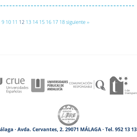
8
9
10
11
12
13
14
15
16
17
18
siguiente ››
laga · Avda. Cervantes, 2. 29071 MÁLAGA · Tel. 952 13 1