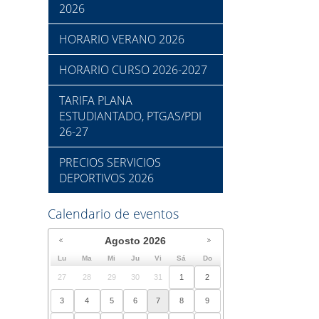
2026
HORARIO VERANO 2026
HORARIO CURSO 2026-2027
TARIFA PLANA
ESTUDIANTADO, PTGAS/PDI
26-27
PRECIOS SERVICIOS
DEPORTIVOS 2026
Calendario de eventos
Agosto
2026
Lu
Ma
Mi
Ju
Vi
Sá
Do
27
28
29
30
31
1
2
3
4
5
6
7
8
9