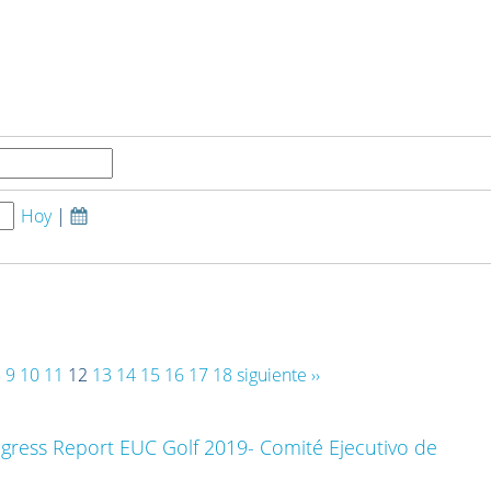
Hoy
|
8
9
10
11
12
13
14
15
16
17
18
siguiente ››
gress Report EUC Golf 2019- Comité Ejecutivo de