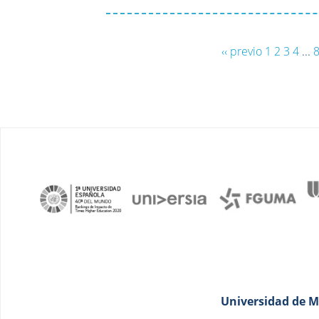
‹‹ previo
1
2
3
4
...
Universidad de Má