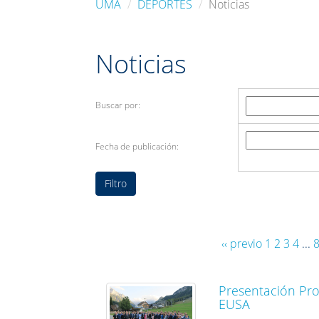
UMA
DEPORTES
Noticias
Noticias
Buscar por:
Fecha de publicación:
‹‹ previo
1
2
3
4
...
Presentación Pro
EUSA