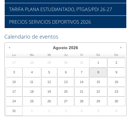
TARIFA PLANA ESTUDIANTADO, PTGAS/PDI 26-27
PRECIOS SERVICIOS DEPORTIVOS 2026
Calendario de eventos
Agosto
2026
Lu
Ma
Mi
Ju
Vi
Sá
Do
27
28
29
30
31
1
2
3
4
5
6
7
8
9
10
11
12
13
14
15
16
17
18
19
20
21
22
23
24
25
26
27
28
29
30
31
1
2
3
4
5
6