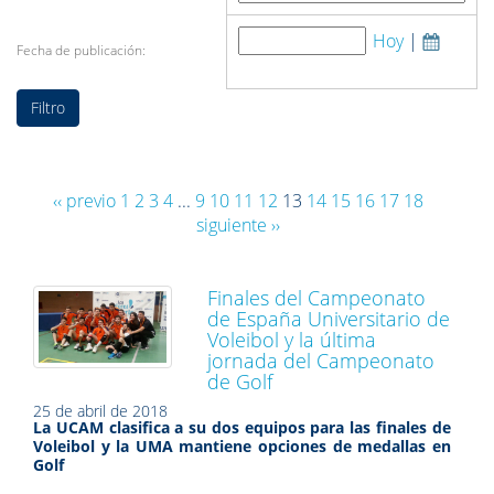
Hoy
|
Fecha de publicación:
‹‹ previo
1
2
3
4
...
9
10
11
12
13
14
15
16
17
18
siguiente ››
Finales del Campeonato
de España Universitario de
Voleibol y la última
jornada del Campeonato
de Golf
25 de abril de 2018
La UCAM clasifica a su dos equipos para las finales de
Voleibol y la UMA mantiene opciones de medallas en
Golf