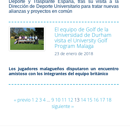
Deporte y Trasplante España, tras su visita a la
Dirección de Deporte Universitario para tratar nuevas
alianzas y proyectos en común
El equipo de Golf de la
Universidad de Durham
visita el University Golf
Program Malaga
23 de enero de 2018
Los jugadores malagueños disputaron un encuentro
amistoso con los integrantes del equipo británico
‹‹ previo
1
2
3
4
...
9
10
11
12
13
14
15
16
17
18
siguiente ››