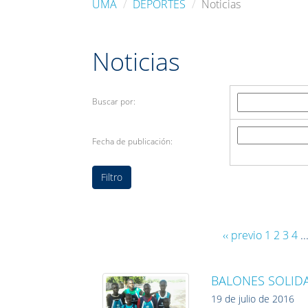
UMA
DEPORTES
Noticias
Noticias
Buscar por:
Fecha de publicación:
‹‹ previo
1
2
3
4
..
BALONES SOLIDA
19 de julio de 2016