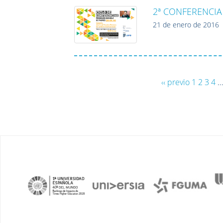
2ª CONFERENCI
21 de enero de 2016
‹‹ previo
1
2
3
4
..