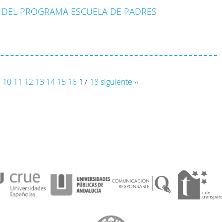
A DEL PROGRAMA ESCUELA DE PADRES
.
10
11
12
13
14
15
16
17
18
siguiente ››