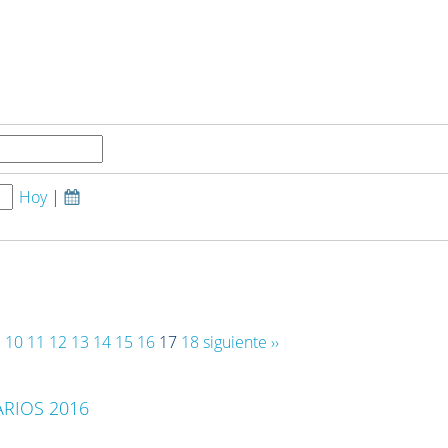
Hoy
|
.
10
11
12
13
14
15
16
17
18
siguiente ››
RIOS 2016