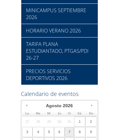
MINICAMPUS SEPTIEMBRE
2026
HORARIO VERANO 2026
TARIFA PLANA
ESTUDIANTADO, PTGAS/PDI
26-27
PRECIOS SERVICIOS
DEPORTIVOS 2026
Calendario de eventos
Agosto
2026
Lu
Ma
Mi
Ju
Vi
Sá
Do
27
28
29
30
31
1
2
3
4
5
6
7
8
9