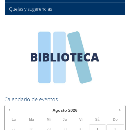
Quejas y sugerencias
Calendario de eventos
Agosto
2026
Lu
Ma
Mi
Ju
Vi
Sá
Do
27
28
29
30
31
1
2