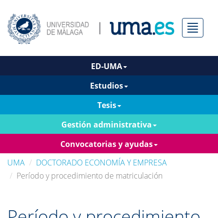
Menú
ED-UMA
Estudios
Tesis
Gestión administrativa
Convocatorias y ayudas
UMA
DOCTORADO ECONOMÍA Y EMPRESA
Período y procedimiento de matriculación
Período y procedimiento